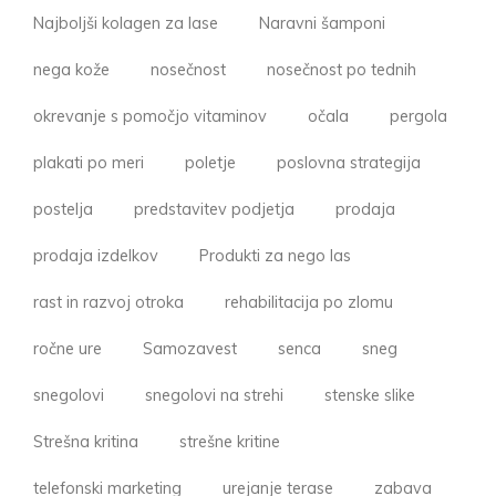
Najboljši kolagen za lase
Naravni šamponi
nega kože
nosečnost
nosečnost po tednih
okrevanje s pomočjo vitaminov
očala
pergola
plakati po meri
poletje
poslovna strategija
postelja
predstavitev podjetja
prodaja
prodaja izdelkov
Produkti za nego las
rast in razvoj otroka
rehabilitacija po zlomu
ročne ure
Samozavest
senca
sneg
snegolovi
snegolovi na strehi
stenske slike
Strešna kritina
strešne kritine
telefonski marketing
urejanje terase
zabava