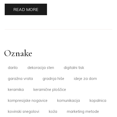
READ MORE
Oznake
darilo
dekoracija sten
digitalni tisk
garažna vrata
gradnja hiše
ideje za dom
keramika
keramične ploščice
kompresijske nogavice
komunikacija
kopalnica
kovinski snegolovi
koža
marketing metode