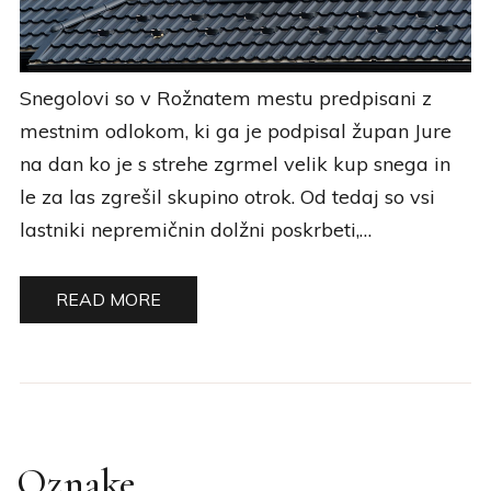
Snegolovi so v Rožnatem mestu predpisani z
mestnim odlokom, ki ga je podpisal župan Jure
na dan ko je s strehe zgrmel velik kup snega in
le za las zgrešil skupino otrok. Od tedaj so vsi
lastniki nepremičnin dolžni poskrbeti,…
READ MORE
Oznake