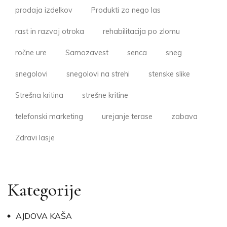
prodaja izdelkov
Produkti za nego las
rast in razvoj otroka
rehabilitacija po zlomu
ročne ure
Samozavest
senca
sneg
snegolovi
snegolovi na strehi
stenske slike
Strešna kritina
strešne kritine
telefonski marketing
urejanje terase
zabava
Zdravi lasje
Kategorije
AJDOVA KAŠA