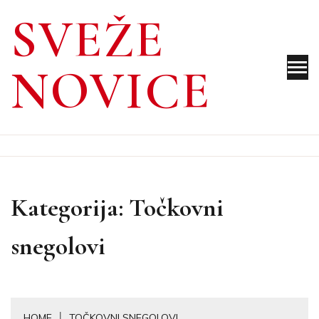
Skip
SVEŽE
to
content
NOVICE
Kategorija:
Točkovni
snegolovi
HOME
TOČKOVNI SNEGOLOVI