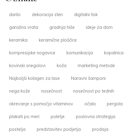
darilo
dekoracija sten
digitalni tisk
garažna vrata
gradnja hiše
ideje za dom
keramika
keramične ploščice
kompresijske nogavice
komunikacija
kopalnica
kovinski snegolovi
koža
marketing metode
Najboljši kolagen za lase
Naravni šamponi
nega kože
nosečnost
nosečnost po tednih
okrevanje s pomočjo vitaminov
očala
pergola
plakati po meri
poletje
poslovna strategija
postelja
predstavitev podjetja
prodaja