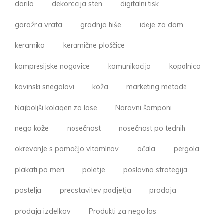
darilo
dekoracija sten
digitalni tisk
garažna vrata
gradnja hiše
ideje za dom
keramika
keramične ploščice
kompresijske nogavice
komunikacija
kopalnica
kovinski snegolovi
koža
marketing metode
Najboljši kolagen za lase
Naravni šamponi
nega kože
nosečnost
nosečnost po tednih
okrevanje s pomočjo vitaminov
očala
pergola
plakati po meri
poletje
poslovna strategija
postelja
predstavitev podjetja
prodaja
prodaja izdelkov
Produkti za nego las