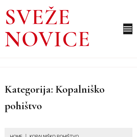
Skip
SVEŽE
to
content
NOVICE
Kategorija:
Kopalniško
pohištvo
HOME
KOPALNIŠKO POHIŠTVO