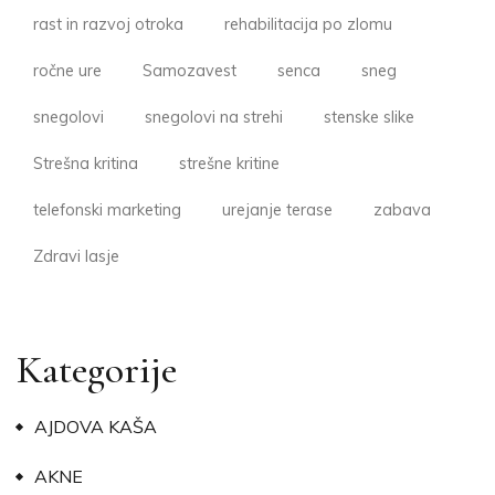
rast in razvoj otroka
rehabilitacija po zlomu
ročne ure
Samozavest
senca
sneg
snegolovi
snegolovi na strehi
stenske slike
Strešna kritina
strešne kritine
telefonski marketing
urejanje terase
zabava
Zdravi lasje
Kategorije
AJDOVA KAŠA
AKNE