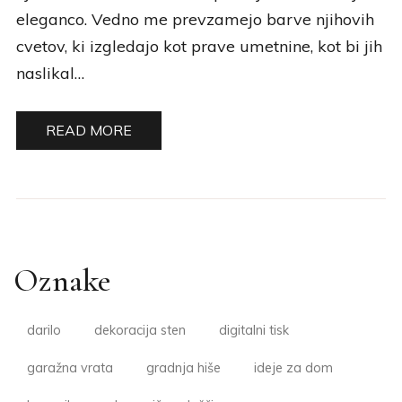
eleganco. Vedno me prevzamejo barve njihovih
cvetov, ki izgledajo kot prave umetnine, kot bi jih
naslikal…
READ MORE
Oznake
darilo
dekoracija sten
digitalni tisk
garažna vrata
gradnja hiše
ideje za dom