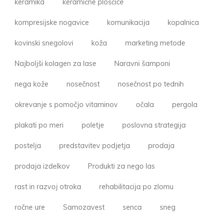
keramika
keramične ploščice
kompresijske nogavice
komunikacija
kopalnica
kovinski snegolovi
koža
marketing metode
Najboljši kolagen za lase
Naravni šamponi
nega kože
nosečnost
nosečnost po tednih
okrevanje s pomočjo vitaminov
očala
pergola
plakati po meri
poletje
poslovna strategija
postelja
predstavitev podjetja
prodaja
prodaja izdelkov
Produkti za nego las
rast in razvoj otroka
rehabilitacija po zlomu
ročne ure
Samozavest
senca
sneg