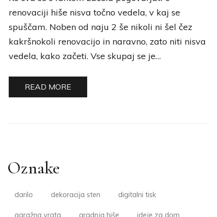
renovaciji hiše nisva točno vedela, v kaj se
spuščam. Noben od naju 2 še nikoli ni šel čez
kakršnokoli renovacijo in naravno, zato niti nisva
vedela, kako začeti. Vse skupaj se je…
READ MORE
Oznake
darilo
dekoracija sten
digitalni tisk
garažna vrata
gradnja hiše
ideje za dom