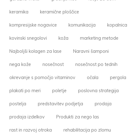
keramika
keramične ploščice
kompresijske nogavice
komunikacija
kopalnica
kovinski snegolovi
koža
marketing metode
Najboljši kolagen za lase
Naravni šamponi
nega kože
nosečnost
nosečnost po tednih
okrevanje s pomočjo vitaminov
očala
pergola
plakati po meri
poletje
poslovna strategija
postelja
predstavitev podjetja
prodaja
prodaja izdelkov
Produkti za nego las
rast in razvoj otroka
rehabilitacija po zlomu