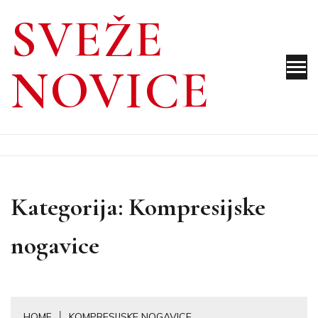
Skip
SVEŽE
to
content
NOVICE
Kategorija:
Kompresijske
nogavice
HOME
KOMPRESIJSKE NOGAVICE