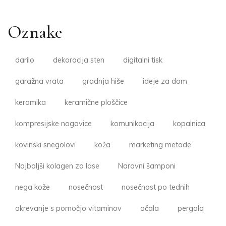
Oznake
darilo
dekoracija sten
digitalni tisk
garažna vrata
gradnja hiše
ideje za dom
keramika
keramične ploščice
kompresijske nogavice
komunikacija
kopalnica
kovinski snegolovi
koža
marketing metode
Najboljši kolagen za lase
Naravni šamponi
nega kože
nosečnost
nosečnost po tednih
okrevanje s pomočjo vitaminov
očala
pergola