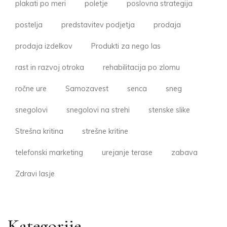
plakati po meri
poletje
poslovna strategija
postelja
predstavitev podjetja
prodaja
prodaja izdelkov
Produkti za nego las
rast in razvoj otroka
rehabilitacija po zlomu
ročne ure
Samozavest
senca
sneg
snegolovi
snegolovi na strehi
stenske slike
Strešna kritina
strešne kritine
telefonski marketing
urejanje terase
zabava
Zdravi lasje
Kategorije