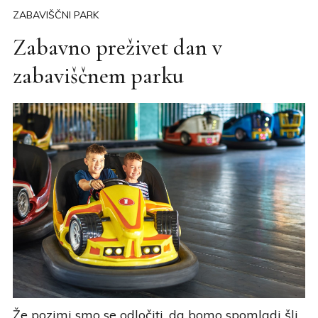
ZABAVIŠČNI PARK
Zabavno preživet dan v
zabaviščnem parku
Že pozimi smo se odločiti, da bomo spomladi šli