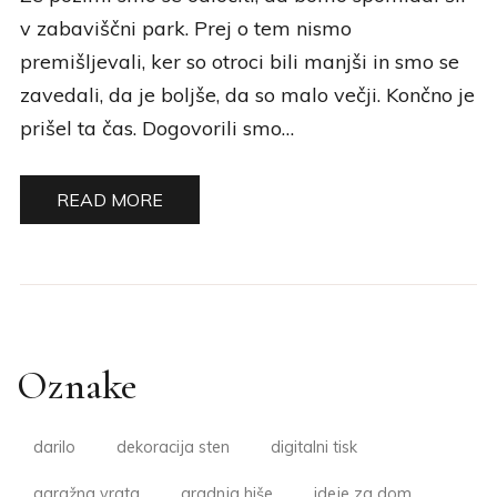
v zabaviščni park. Prej o tem nismo
premišljevali, ker so otroci bili manjši in smo se
zavedali, da je boljše, da so malo večji. Končno je
prišel ta čas. Dogovorili smo…
READ MORE
Oznake
darilo
dekoracija sten
digitalni tisk
garažna vrata
gradnja hiše
ideje za dom