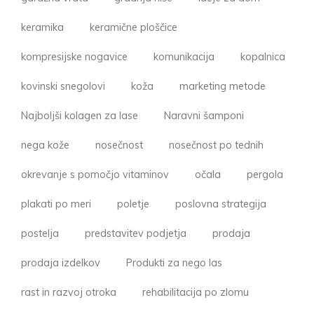
keramika
keramične ploščice
kompresijske nogavice
komunikacija
kopalnica
kovinski snegolovi
koža
marketing metode
Najboljši kolagen za lase
Naravni šamponi
nega kože
nosečnost
nosečnost po tednih
okrevanje s pomočjo vitaminov
očala
pergola
plakati po meri
poletje
poslovna strategija
postelja
predstavitev podjetja
prodaja
prodaja izdelkov
Produkti za nego las
rast in razvoj otroka
rehabilitacija po zlomu