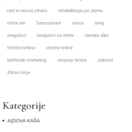
rast in razvoj otroka
rehabilitacija po zlomu
ročne ure
Samozavest
senca
sneg
snegolovi
snegolovi na strehi
stenske slike
Strešna kritina
strešne kritine
telefonski marketing
urejanje terase
zabava
Zdravi lasje
Kategorije
AJDOVA KAŠA