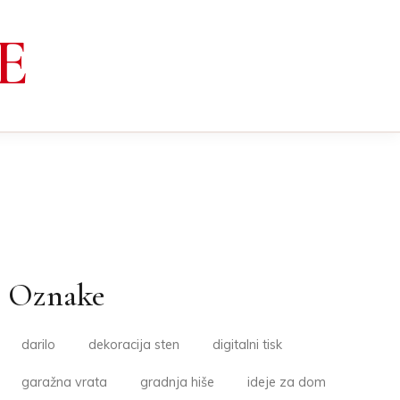
E
Oznake
darilo
dekoracija sten
digitalni tisk
garažna vrata
gradnja hiše
ideje za dom