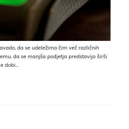
avado, da se udeležimo čim več različnih
mu, da se manjša podjetja predstavijo širši
je dobi…