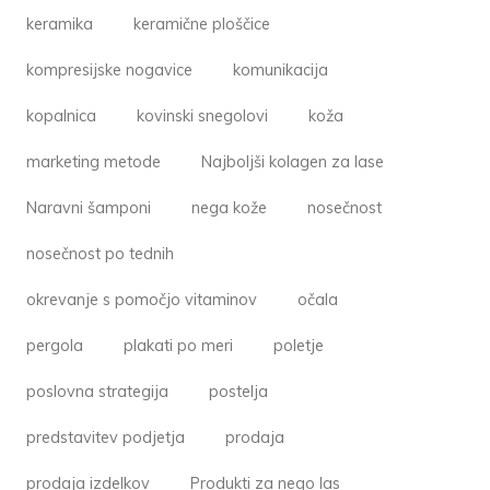
keramika
keramične ploščice
kompresijske nogavice
komunikacija
kopalnica
kovinski snegolovi
koža
marketing metode
Najboljši kolagen za lase
Naravni šamponi
nega kože
nosečnost
nosečnost po tednih
okrevanje s pomočjo vitaminov
očala
pergola
plakati po meri
poletje
poslovna strategija
postelja
predstavitev podjetja
prodaja
prodaja izdelkov
Produkti za nego las