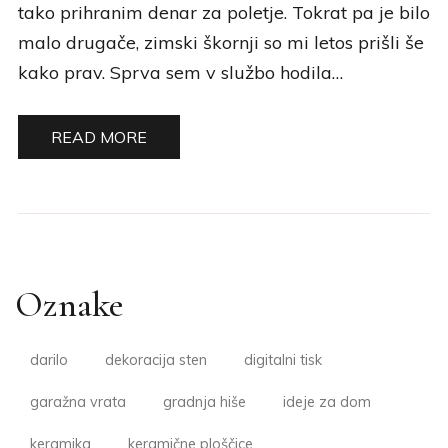
tako prihranim denar za poletje. Tokrat pa je bilo
malo drugače, zimski škornji so mi letos prišli še
kako prav. Sprva sem v službo hodila…
READ MORE
Oznake
darilo
dekoracija sten
digitalni tisk
garažna vrata
gradnja hiše
ideje za dom
keramika
keramične ploščice