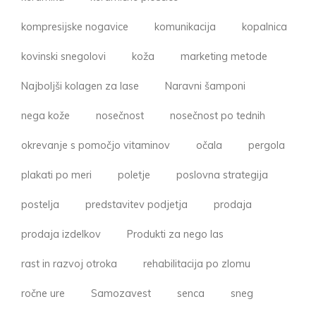
kompresijske nogavice
komunikacija
kopalnica
kovinski snegolovi
koža
marketing metode
Najboljši kolagen za lase
Naravni šamponi
nega kože
nosečnost
nosečnost po tednih
okrevanje s pomočjo vitaminov
očala
pergola
plakati po meri
poletje
poslovna strategija
postelja
predstavitev podjetja
prodaja
prodaja izdelkov
Produkti za nego las
rast in razvoj otroka
rehabilitacija po zlomu
ročne ure
Samozavest
senca
sneg